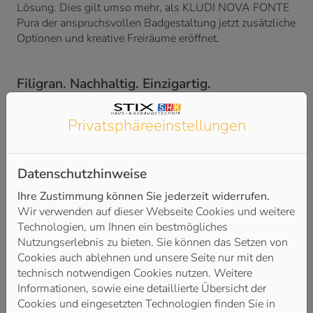
Lösung. Dies gilt umso mehr, als KLUDI NOVA FONTE
Pura der anspruchsvollen Badgestaltung jetzt zusätzliche
Optionen und kreative Freiräume eröffnet.
Filigran. Nachhaltig. Einzigartig.
Das extrem filigrane Design und die reduzierten
Dimensionen aller NOVA FONTE Pura Modelle
Privatsphäre­einstellungen
ermöglichen eine merkliche Verringerung des
Materialeinsatzes bei der Herstellung. Dies spart spürbar
Rohstoffe und Energie. Aber auch der auf fünf Liter pro
Datenschutzhinweise
Minute gesenkte Wasserdurchfluss schont Umwelt und
Ihre Zustimmung können Sie jederzeit widerrufen.
Ressourcen. Damit wird Pura den Anforderungen
Wir verwenden auf dieser Webseite Cookies und weitere
zeitgemäßer Nachhaltigkeit in besonderer Weise gerecht.
Technologien, um Ihnen ein bestmögliches
Nutzungserlebnis zu bieten. Sie können das Setzen von
Cookies auch ablehnen und unsere Seite nur mit den
technisch notwendigen Cookies nutzen. Weitere
Informationen, sowie eine detaillierte Übersicht der
Cookies und eingesetzten Technologien finden Sie in