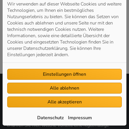
Wir verwenden auf dieser Webseite Cookies und weitere
Lösung der energieeffizienten Wärmebereitstellung in
Technologien, um Ihnen ein bestmögliches
Lagerhallen, Großraumbüros und Produktionsstätten.
Nutzungserlebnis zu bieten. Sie können das Setzen von
Wir informieren Sie über effiziente Deckenheizsysteme
Cookies auch ablehnen und unsere Seite nur mit den
als
Hallenheizung.
Darüber hinaus finden Sie hier
technisch notwendigen Cookies nutzen. Weitere
Antworten auf die Frage, inwiefern ein
Informationen, sowie eine detaillierte Übersicht der
Heizungspumpentausch im Gewerbe
zu einer
Cookies und eingesetzten Technologien finden Sie in
deutlichen Senkung Ihrer Stromkosten führen kann.
unserer Datenschutzerklärung. Sie können Ihre
Einstellungen jederzeit ändern.
Einstellungen öffnen
Alle ablehnen
KWK-Anlagen, BHKW, Kaskadierung:
Wir erklären
Alle akzeptieren
Ihnen wichtige Komponenten und Systeme, die Sie bei
der Erneuerung, Modernisierung und Instandhaltung Ihrer
Datenschutz
Impressum
Heizungsanlage unbedingt kennen sollten. Außerdem
erfahren Sie hier, welche Vorteile eine regelmäßige