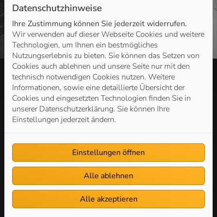
Datenschutzhinweise
Ihre Zustimmung können Sie jederzeit widerrufen.
Wir verwenden auf dieser Webseite Cookies und weitere
Technologien, um Ihnen ein bestmögliches
Nutzungserlebnis zu bieten. Sie können das Setzen von
Cookies auch ablehnen und unsere Seite nur mit den
technisch notwendigen Cookies nutzen. Weitere
Informationen, sowie eine detaillierte Übersicht der
Kontakt
Cookies und eingesetzten Technologien finden Sie in
Stix SHK Haus & Gebäudetechnik Inh. Felix Stix
unserer Datenschutzerklärung. Sie können Ihre
Breisacher Str. 3
Einstellungen jederzeit ändern.
40468 Düsseldorf
Telefon: 0211 15 89 00 34
Einstellungen öffnen
E-Mail:
info@stix-shk.de
Alle ablehnen
Öffnungszeiten
Alle akzeptieren
Montag – Donnerstag: