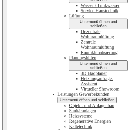
Wasser / Trinkwasser
Service Haustechnik
Lüftung
Untermenü öffnen und
schließen
Dezentrale
Wohnraumlüftung
Zentrale
Wohnraumlüftung
Raumklimatisierung
Planungshilfen
Untermenü öffnen und
schließen
3D-Badplaner
Heizungsanfrage-
Assistent
Virtueller Showroom
Leistungen Gewerbekunden
Untermenü öffnen und schließen
Objekt- und Anlagenbau
Sanitäranlagen
Heizsysteme
Regenerative Energien
Kältetechnik