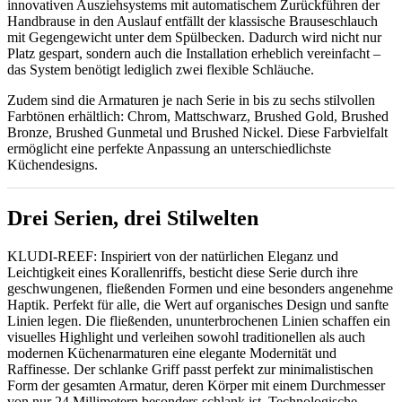
innovativen Ausziehsystems mit automatischem Zurückführen der
Handbrause in den Auslauf entfällt der klassische Brauseschlauch
mit Gegengewicht unter dem Spülbecken. Dadurch wird nicht nur
Platz gespart, sondern auch die Installation erheblich vereinfacht –
das System benötigt lediglich zwei flexible Schläuche.
Zudem sind die Armaturen je nach Serie in bis zu sechs stilvollen
Farbtönen erhältlich: Chrom, Mattschwarz, Brushed Gold, Brushed
Bronze, Brushed Gunmetal und Brushed Nickel. Diese Farbvielfalt
ermöglicht eine perfekte Anpassung an unterschiedlichste
Küchendesigns.
Drei Serien, drei Stilwelten
KLUDI-REEF: Inspiriert von der natürlichen Eleganz und
Leichtigkeit eines Korallenriffs, besticht diese Serie durch ihre
geschwungenen, fließenden Formen und eine besonders angenehme
Haptik. Perfekt für alle, die Wert auf organisches Design und sanfte
Linien legen. Die fließenden, ununterbrochenen Linien schaffen ein
visuelles Highlight und verleihen sowohl traditionellen als auch
modernen Küchenarmaturen eine elegante Modernität und
Raffinesse. Der schlanke Griff passt perfekt zur minimalistischen
Form der gesamten Armatur, deren Körper mit einem Durchmesser
von nur 24 Millimetern besonders schlank ist. Technologische